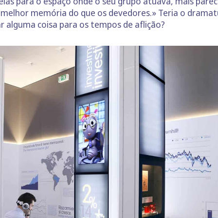
elas para o espaço onde o seu grupo atuava, mais parece
 melhor memória do que os devedores.» Teria o dramatu
ar alguma coisa para os tempos de aflição?