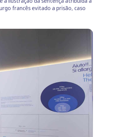
 a ilustração da sentença atribuída a
rgo francês evitado a prisão, caso