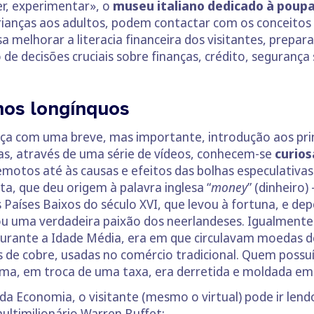
r, experimentar», o
museu italiano dedicado à poup
rianças aos adultos, podem contactar com os conceitos
sa melhorar a literacia financeira dos visitantes, pre
de decisões cruciais sobre finanças, crédito, segurança s
nos longínquos
a com uma breve, mas importante, introdução aos prin
las, através de uma série de vídeos, conhecem-se
curios
otos até às causas e efeitos das bolhas especulativa
a, que deu origem à palavra inglesa “
money
” (dinheiro)
 Países Baixos do século XVI, que levou à fortuna, e de
nou uma verdadeira paixão dos neerlandeses. Igualmente
rante a Idade Média, era em que circulavam moedas de
de cobre, usadas no comércio tradicional. Quem possuí
ma, em troca de uma taxa, era derretida e moldada em di
da Economia, o visitante (mesmo o virtual) pode ir lend
ltimilionário Warren Buffet: