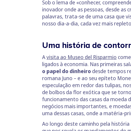
Sob o lema de «conhecer, compreende
inovador onde as pessoas, desde as c
palavras, trata-se de uma casa que vi
nosso dia-a-dia, cada vez mais repleto 
Uma história de contor
A
visita ao Museo del Risparmio
começ
ligados à economia. Nas primeiras sa
o papel do dinheiro
desde tempos rem
romana Juno – e ao seu epíteto Monet
especulação em redor das tulipas, nos
de bolbos da flor exótica que se tor
funcionamento das casas da moeda du
negócios mais importantes, e moedas 
uma dessas casas, onde a matéria-pri
Ao longo deste caminho pela história 
que nos revela os mandamentos do mu