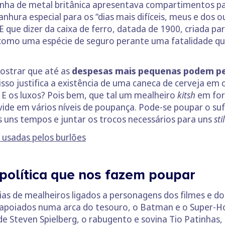
nha de metal britânica apresentava compartimentos par
ranhura especial para os “dias mais difíceis, meus e dos
E que dizer da caixa de ferro, datada de 1900, criada pa
 como uma espécie de seguro perante uma fatalidade q
ostrar que até as
despesas mais pequenas podem p
 isso justifica a existência de uma caneca de cerveja e
E os luxos? Pois bem, que tal um mealheiro
kitsh
em form
ivide em vários níveis de poupança. Pode-se poupar o su
 uns tempos e juntar os trocos necessários para uns
sti
 usadas pelos burlões
 política que nos fazem poupar
ias de mealheiros ligados a personagens dos filmes e d
u apoiados numa arca do tesouro, o Batman e o Super-
de Steven Spielberg, o rabugento e sovina Tio Patinhas,