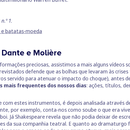
n.º 1.
o e batatas-moeda
e Dante e Molière
ormações preciosas, assistimos a mais alguns vídeos sob
trevistados defende que as bolhas que levaram às crises
os servido para atenuar o impacto do choque), antes 
s mais frequentes dos nossos dias
: ações, títulos, d
 com estes instrumentos, é depois analisada através de
nte, por exemplo, conta-nos como soube o que era viv
boi. Já Shakespeare revela que não podia deixar de escr
tores da sua companhia teatral. E quanto ao dramaturgo 