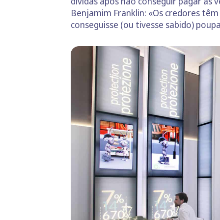
dívidas após não conseguir pagar as v
Benjamim Franklin: «Os credores têm
conseguisse (ou tivesse sabido) poup