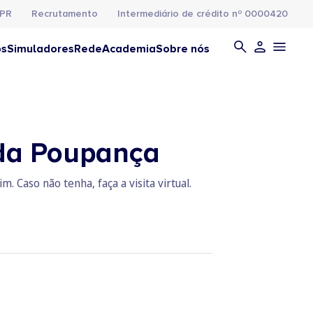
PR
Recrutamento
Intermediário de crédito nº 0000420
os
Simuladores
Rede
Academia
Sobre nós
 da Poupança
 Caso não tenha, faça a visita virtual.