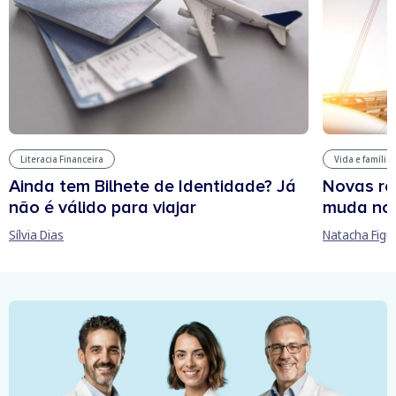
Literacia Financeira
Vida e família
Ainda tem Bilhete de Identidade? Já
Novas re
não é válido para viajar
muda no
Sílvia Dias
Natacha Figu