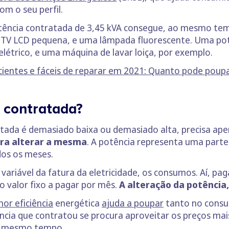
m o seu perfil.
ência contratada de 3,45 kVA consegue, ao mesmo temp
 TV LCD pequena, e uma lâmpada fluorescente. Uma potê
létrico, e uma máquina de lavar loiça, por exemplo.
cientes e fáceis de reparar em 2021: Quanto pode poup
a contratada?
atada é demasiado baixa ou demasiado alta, precisa ap
ara alterar a mesma
. A potência representa uma parte 
dos os meses.
 variável da fatura da eletricidade, os consumos. Aí, p
o valor fixo a pagar por mês.
A alteração da potência
or eficiência
energética
ajuda a poupar
tanto no consu
ia que contratou se procura aproveitar os preços mais 
ao mesmo tempo.