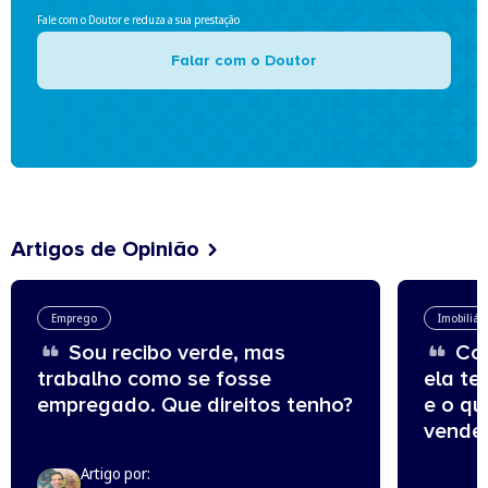
Fale com o Doutor e reduza a sua prestação
Falar com o Doutor
Artigos de Opinião
Emprego
Imobiliár
Sou recibo verde, mas
Com
trabalho como se fosse
ela te
empregado. Que direitos tenho?
e o q
vende
Artigo por: