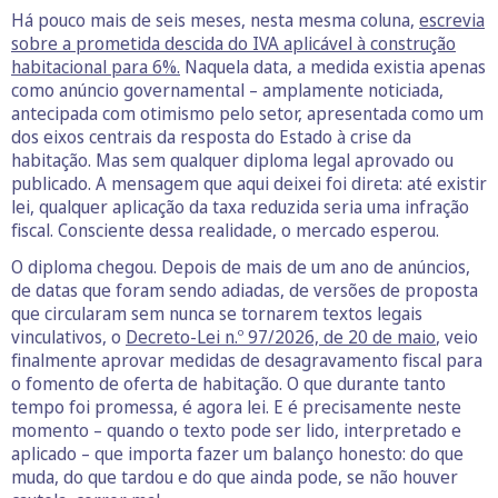
Há pouco mais de seis meses, nesta mesma coluna,
escrevia
sobre a prometida descida do IVA aplicável à construção
habitacional para 6%.
Naquela data, a medida existia apenas
como anúncio governamental – amplamente noticiada,
antecipada com otimismo pelo setor, apresentada como um
dos eixos centrais da resposta do Estado à crise da
habitação. Mas sem qualquer diploma legal aprovado ou
publicado. A mensagem que aqui deixei foi direta: até existir
lei, qualquer aplicação da taxa reduzida seria uma infração
fiscal. Consciente dessa realidade, o mercado esperou.
O diploma chegou. Depois de mais de um ano de anúncios,
de datas que foram sendo adiadas, de versões de proposta
que circularam sem nunca se tornarem textos legais
vinculativos, o
Decreto-Lei n.º 97/2026, de 20 de maio
, veio
finalmente aprovar medidas de desagravamento fiscal para
o fomento de oferta de habitação. O que durante tanto
tempo foi promessa, é agora lei. E é precisamente neste
momento – quando o texto pode ser lido, interpretado e
aplicado – que importa fazer um balanço honesto: do que
muda, do que tardou e do que ainda pode, se não houver