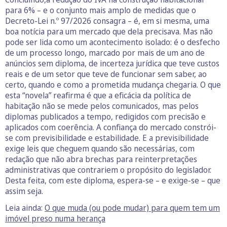
para 6% – e o conjunto mais amplo de medidas que o
Decreto-Lei n.º 97/2026 consagra – é, em si mesma, uma
boa notícia para um mercado que dela precisava. Mas não
pode ser lida como um acontecimento isolado: é o desfecho
de um processo longo, marcado por mais de um ano de
anúncios sem diploma, de incerteza jurídica que teve custos
reais e de um setor que teve de funcionar sem saber, ao
certo, quando e como a prometida mudança chegaria. O que
esta “novela” reafirma é que a eficácia da política de
habitação não se mede pelos comunicados, mas pelos
diplomas publicados a tempo, redigidos com precisão e
aplicados com coerência. A confiança do mercado constrói-
se com previsibilidade e estabilidade. E a previsibilidade
exige leis que cheguem quando são necessárias, com
redação que não abra brechas para reinterpretações
administrativas que contrariem o propósito do legislador.
Desta feita, com este diploma, espera-se – e exige-se – que
assim seja.
Leia ainda:
O que muda (ou pode mudar) para quem tem um
imóvel preso numa herança