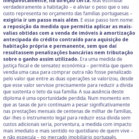
inequivocamente, na direção certa.
Mas estimular
verdadeiramente a habitação – e aliviar o peso que o seu
custo representa no orçamento das famílias portuguesas –
exigiria ir um passo mais além
. E esse passo tem nome:
a reposição da medida que permitia aplicar as mais-
valias obtidas com a venda de imóveis à amortização
antecipada do crédito contraído para aquisição de
habitação própria e permanente, sem que daí
resultassem penalizações bancárias nem tributação
sobre o ganho assim utilizado.
Era uma medida de
justiça fiscal e de sensatez económica – permitia que quem
vendia uma casa para comprar outra não fosse penalizado
pelo valor que entre as duas operações se valorizou, desde
que esse valor servisse precisamente para reduzir a dívida
que sustenta o teto da sua família. A sua ausência deste
diploma é uma oportunidade perdida. Num momento em
que as taxas de juro continuam a pesar significativamente
nas prestações mensais de centenas de milhar de famílias,
dar-lhes o instrumento legal para reduzir essa dívida sem
custos adicionais seria, porventura, a medida com impacto
mais imediato e mais sentido no quotidiano de quem vive –
e não especula – no mercado imobiliário português.