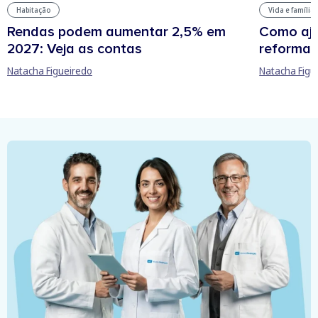
Habitação
Vida e família
Rendas podem aumentar 2,5% em
Como aju
2027: Veja as contas
reforma 
Natacha Figueiredo
Natacha Figu