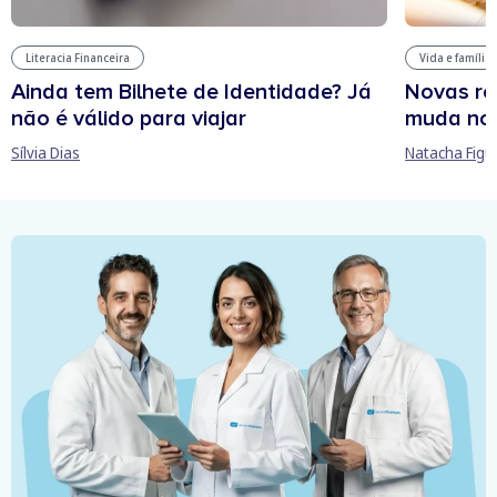
Literacia Financeira
Vida e família
Ainda tem Bilhete de Identidade? Já
Novas re
não é válido para viajar
muda no
Sílvia Dias
Natacha Figu