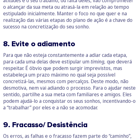
atitudes e o seu trabalho, ou falta deles, vão comprometer
o alcançar da sua meta ou atrasá-la em relação ao tempo
estipulado inicialmente. Manter o foco no que quer e na
realização das várias etapas do plano de ação é a chave do
sucesso na concretização do seu sonho.
8. Evite o adiamento
Para que não esteja constantemente a adiar cada etapa,
para cada uma delas deve estipular um
timing,
que deverá
respeitar. É óbvio que podem surgir imprevistos, mas
estabeleça um prazo máximo no qual seja possível
concretizá-las, mesmos com percalços. Deste modo, não
desmotiva, nem vai adiando o processo. Para o ajudar neste
sentido, partilhe a sua meta com familiares e amigos. Eles
podem ajudá-lo a conquistar os seus sonhos, incentivando-o
a “trabalhar” por eles e a não se acomodar.
9. Fracasso/ Desistência
Os erros, as falhas e o fracasso fazem parte do “caminho”,