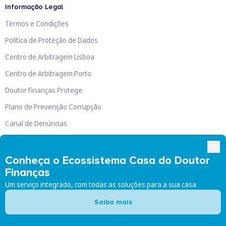
Informação Legal
Termos e Condições
Política de Proteção de Dados
Centro de Arbitragem Lisboa
Centro de Arbitragem Porto
Doutor Finanças Protege
Plano de Prevenção Corrupção
Canal de Denúncias
Livro de Reclamações
Conheça o Ecossistema Casa do Doutor
Finanças
Um serviço integrado, com todas as soluções para a sua casa
Doutor Finanças, Lda
©
2026
Saiba mais