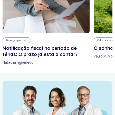
Finanças pessoais
Cultura e Laze
Notificação fiscal no período de
O sonho
férias: O prazo já está a contar?
Paulo M. Mor
Natacha Figueiredo