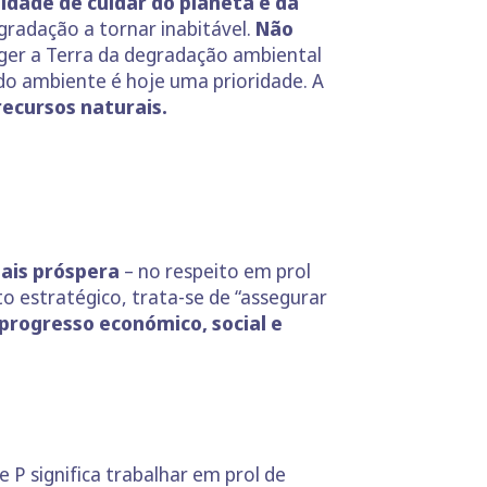
dade de cuidar do planeta e da
gradação a tornar inabitável.
Não
teger a Terra da degradação ambiental
do ambiente é hoje uma prioridade. A
recursos naturais.
ais próspera
– no respeito em prol
o estratégico, trata-se de “assegurar
 progresso económico, social e
 P significa trabalhar em prol de