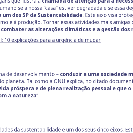
gans que ilustra a
chamada de atenção para a necessi
umano se a nossa “casa” estiver degradada e se essa de
ja um dos 5P da Sustentabilidade
. Este eixo visa pro
mo e à produção. Tornar essas atividades mais amigas 
a
combater as alterações climáticas e a gestão dos 
: 10 explicações para a urgência de mudar
ama de desenvolvimento –
conduzir a uma sociedade m
 do planeta. Tal como a ONU explica, no citado document
ida próspera e de plena realização pessoal e que o
om a natureza
“.
ades da sustentabilidade e um dos seus cinco eixos. Este