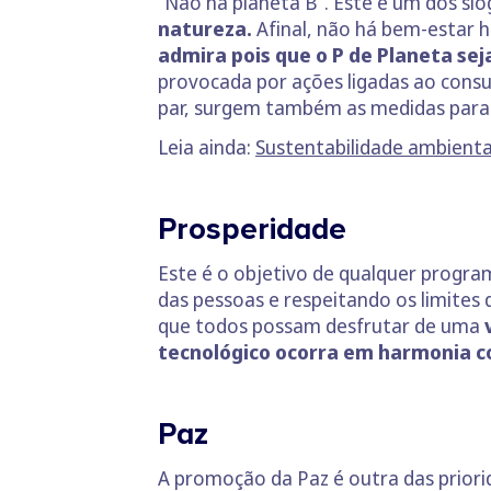
“Não há planeta B”. Este é um dos slo
natureza.
Afinal, não há bem-estar h
admira pois que o P de Planeta se
provocada por ações ligadas ao consu
par, surgem também as medidas par
Leia ainda:
Sustentabilidade ambiental
Prosperidade
Este é o objetivo de qualquer progr
das pessoas e respeitando os limites
que todos possam desfrutar de uma
v
tecnológico ocorra em harmonia c
Paz
A promoção da Paz é outra das priorid