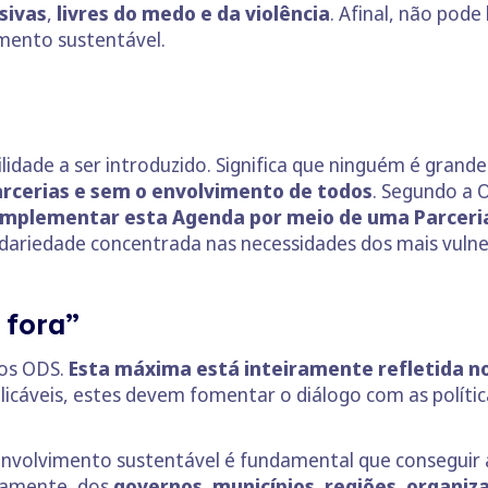
usivas
,
livres do medo e da violência
. Afinal, não pod
mento sustentável.
ilidade a ser introduzido. Significa que ninguém é grand
arcerias e sem o envolvimento de todos
. Segundo a 
mplementar esta Agenda por meio de uma Parceria
idariedade concentrada nas necessidades dos mais vulne
 fora”
 os ODS.
Esta máxima está inteiramente refletida no
licáveis, estes devem fomentar o diálogo com as polític
senvolvimento sustentável é fundamental que conseguir a
damente, dos
governos, municípios, regiões, organi