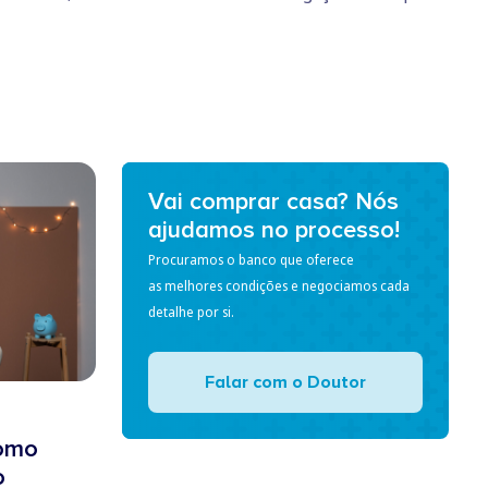
Vai comprar casa? Nós
ajudamos no processo!
Procuramos o banco que oferece
as melhores condições e negociamos cada
detalhe por si.
Falar com o Doutor
Como
o