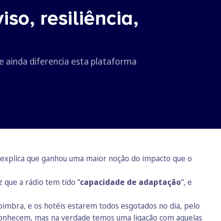
so, resiliência,
ue ainda diferencia esta plataforma
, explica que ganhou uma maior noção do impacto que o
 que a rádio tem tido “
capacidade de adaptação
“, e
Coimbra, e os hotéis estarem todos esgotados no dia, pelo
conhecem, mas na verdade temos uma ligação com aquelas