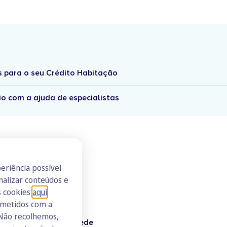
s para o seu Crédito Habitação
io com a ajuda de especialistas
eriência possível
nalizar conteúdos e
s cookies
aqui
.
ometidos com a
 Não recolhemos,
Doutor Finanças Rede