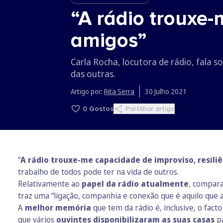
“A rádio trouxe-
amigos”
Carla Rocha, locutora de rádio, fala s
das outras.
Artigo por:
Rita Serra
30 Julho 2021
0
Gostos
Partilhar artigo
“
A rádio trouxe-me capacidade de improviso, resili
trabalho de todos pode ter na vida de outros.
Relativamente ao
papel da rádio atualmente
, compara
traz uma “ligação, companhia e conexão que é aquilo que ai
A
melhor memória
que tem da rádio é, inclusive, o fac
que vários
ouvintes disponibilizaram as suas casas
p