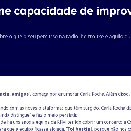
me capacidade de improvi
obre o que o seu percurso na rádio lhe trouxe e aquilo q
ência, amigos
“, começa por enumerar Carla Rocha. Além disso
ndo com as novas plataformas que têm surgido, Carla Rocha diz
nda distingue” e faz o meio persistir.
to de há uns anos a equipa da RFM ter ido cobrir um concerto a 
ara que a equipa ficasse alojada. “
Foi bestial
, porque não nos 