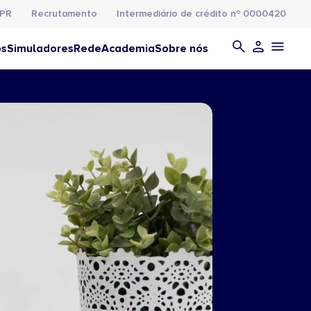
PR
Recrutamento
Intermediário de crédito nº 0000420
os
Simuladores
Rede
Academia
Sobre nós