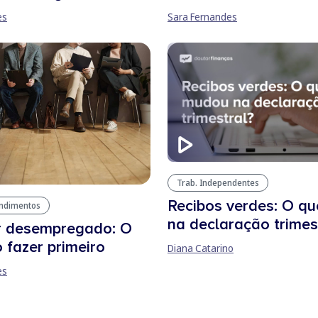
es
Sara Fernandes
Trab. Independentes
Recibos verdes: O q
endimentos
na declaração trimes
r desempregado: O
 fazer primeiro
Diana Catarino
es