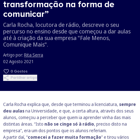
transformação na forma de
comunicar”
Carla Rocha, locutora de rádio, descreve o seu
percurso no ensino desde que começou a dar aulas
até à criação da sua empresa "Fale Menos,
Comunique Mais".
Artigo por:
Rita Serra
02 Agosto 2021
0
Gostos
Partilhar artigo
Carla Rocha explica que, desde que terminou a licenciatura,
sempre
deu aulas
na Universidade, e que, a certa altura, através dos seus
alunos, começou a perceber que quem ia aprender vinha das mais
distintas áreas. “Isto
não se cinge só à rádio
, preciso disto na
empresa”, era um dos pontos que os alunos referiam.
A partir daí, “
comecei a fazer muita formação
” e tirou vários