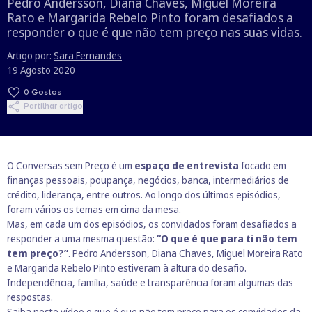
Pedro Andersson, Diana Chaves, Miguel Moreira
Rato e Margarida Rebelo Pinto foram desafiados a
responder o que é que não tem preço nas suas vidas.
Artigo por:
Sara Fernandes
19 Agosto 2020
0
Gostos
Partilhar artigo
O Conversas sem Preço é um
espaço de entrevista
focado em
finanças pessoais, poupança, negócios, banca, intermediários de
crédito, liderança, entre outros. Ao longo dos últimos episódios,
foram vários os temas em cima da mesa.
Mas, em cada um dos episódios, os convidados foram desafiados a
responder a uma mesma questão:
“O que é que para ti não tem
tem preço?”
. Pedro Andersson, Diana Chaves, Miguel Moreira Rato
e Margarida Rebelo Pinto estiveram à altura do desafio.
Independência, família, saúde e transparência foram algumas das
respostas.
Saiba neste vídeo o que é que não tem preço para os convidados da