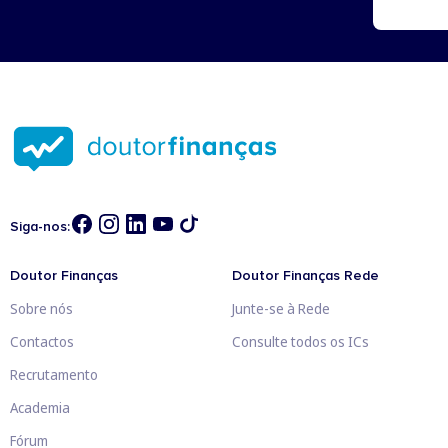
vale a pe
branca, q
Siga-nos:
Doutor Finanças
Doutor Finanças Rede
Sobre nós
Junte-se à Rede
Contactos
Consulte todos os ICs
Recrutamento
Academia
Fórum