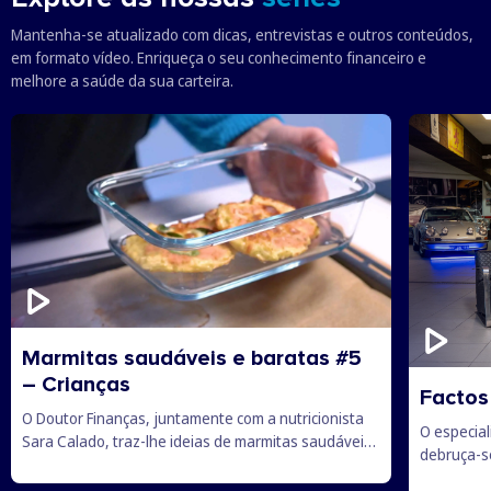
Mantenha-se atualizado com dicas, entrevistas e outros conteúdos,
em formato vídeo. Enriqueça o seu conhecimento financeiro e
melhore a saúde da sua carteira.
Marmitas saudáveis e baratas #5
– Crianças
Factos
O Doutor Finanças, juntamente com a nutricionista
O especia
Sara Calado, traz-lhe ideias de marmitas saudáveis
debruça-se
e baratas para os mais novos levarem para a escola.
existem, c