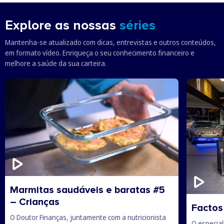
Explore as nossas
séries
Mantenha-se atualizado com dicas, entrevistas e outros conteúdos,
em formato vídeo. Enriqueça o seu conhecimento financeiro e
melhore a saúde da sua carteira.
Marmitas saudáveis e baratas #5
– Crianças
Factos
O Doutor Finanças, juntamente com a nutricionista
O especia