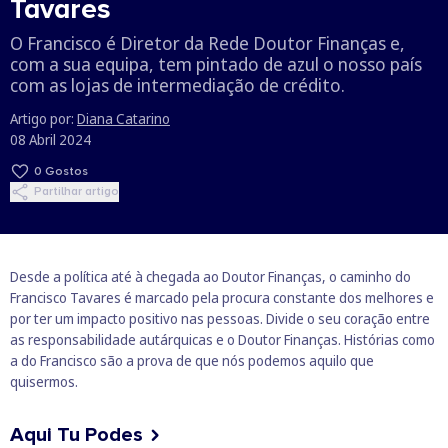
Tavares
O Francisco é Diretor da Rede Doutor Finanças e,
com a sua equipa, tem pintado de azul o nosso país
com as lojas de intermediação de crédito.
Artigo por:
Diana Catarino
08 Abril 2024
0
Gostos
Partilhar artigo
Desde a política até à chegada ao Doutor Finanças, o caminho do
Francisco Tavares é marcado pela procura constante dos melhores e
por ter um impacto positivo nas pessoas. Divide o seu coração entre
as responsabilidade autárquicas e o Doutor Finanças. Histórias como
a do Francisco são a prova de que nós podemos aquilo que
quisermos.
Aqui Tu Podes