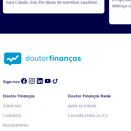
Sara Calado, traz-lhe ideias de marmitas saudáveis
debruça-se
e baratas para os mais novos levarem para a escola.
existem, c
vale a pe
branca, q
Siga-nos:
Doutor Finanças
Doutor Finanças Rede
Sobre nós
Junte-se à Rede
Contactos
Consulte todos os ICs
Recrutamento