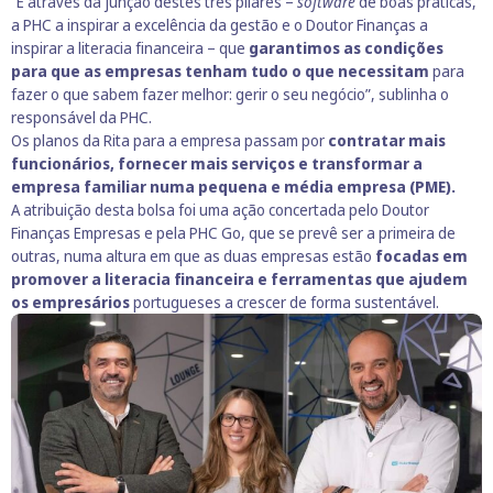
“É através da junção destes três pilares –
software
de boas práticas,
a PHC a inspirar a excelência da gestão e o Doutor Finanças a
inspirar a literacia financeira – que
garantimos as condições
para que as empresas tenham tudo o que necessitam
para
fazer o que sabem fazer melhor: gerir o seu negócio”, sublinha o
responsável da PHC.
Os planos da Rita para a empresa passam por
contratar mais
funcionários, fornecer mais serviços e transformar a
empresa familiar numa pequena e média empresa (PME).
A
atribuição desta bolsa
foi uma ação concertada pelo Doutor
Finanças Empresas e pela PHC Go, que se prevê ser a primeira de
outras, numa altura em que as duas empresas estão
focadas em
promover a literacia financeira e ferramentas que ajudem
os empresários
portugueses a crescer de forma sustentável.