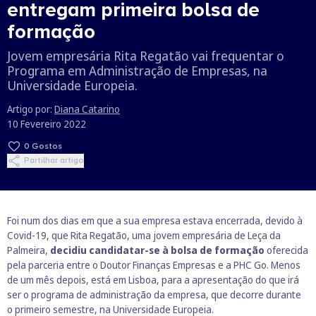
entregam primeira bolsa de
formação
Jovem empresária Rita Regatão vai frequentar o
Programa em Administração de Empresas, na
Universidade Europeia.
Artigo por:
Diana Catarino
10 Fevereiro 2022
0
Gostos
Partilhar artigo
Foi num dos dias em que a sua empresa estava encerrada, devido à
Covid-19, que Rita Regatão, uma jovem empresária de Leça da
Palmeira,
decidiu candidatar-se à bolsa de formação
oferecida
pela parceria entre o
Doutor Finanças Empresas
e a
PHC Go
. Menos
de um mês depois, está em Lisboa, para a apresentação do que irá
ser o programa de administração da empresa, que decorre durante
o primeiro semestre, na Universidade Europeia.