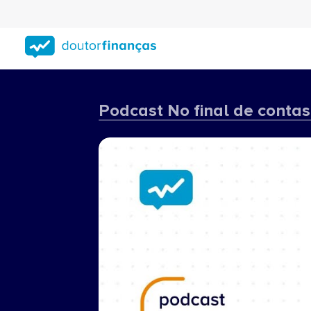
Saltar
para
conteúdo
principal
Podcast No final de contas