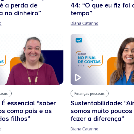
 é a perda de
44: “O que eu fiz foi
a no dinheiro”
tempo”
o
Diana Catarino
soais
Finanças pessoais
 É essencial “saber
Sustentabilidade: “A
tos como pais e os
somos muito poucos 
dos filhos”
fazer a diferença”
o
Diana Catarino