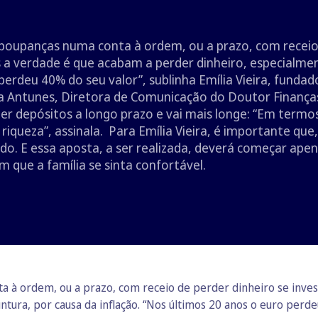
oupanças numa conta à ordem, ou a prazo, com receio d
s a verdade é que acabam a perder dinheiro, especialme
perdeu 40% do seu valor”, sublinha Emília Vieira, funda
Antunes, Diretora de Comunicação do Doutor Finanças,
er depósitos a longo prazo e vai mais longe: “Em termo
iqueza”, assinala. Para Emília Vieira, é importante que
do. E essa aposta, a ser realizada, deverá começar ape
 que a família se sinta confortável.
à ordem, ou a prazo, com receio de perder dinheiro se investi
ura, por causa da inflação. “Nos últimos 20 anos o euro perdeu