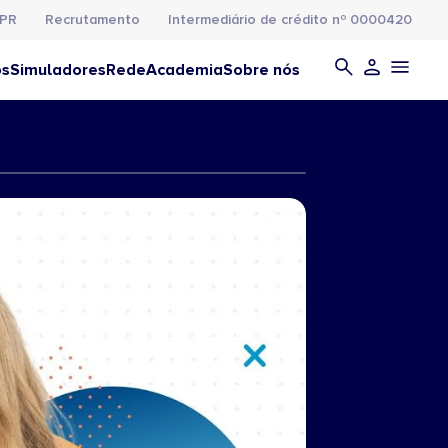
PR
Recrutamento
Intermediário de crédito nº 0000420
os
Simuladores
Rede
Academia
Sobre nós