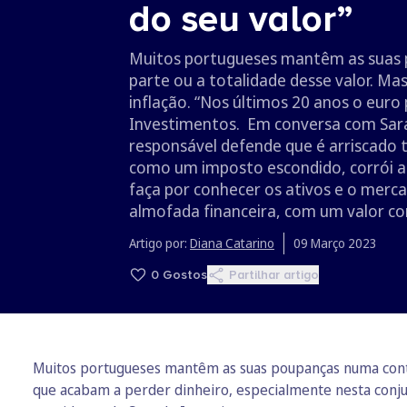
do seu valor”
Muitos portugueses mantêm as suas p
parte ou a totalidade desse valor. Ma
inflação. “Nos últimos 20 anos o euro 
Investimentos. Em conversa com Sara 
responsável defende que é arriscado t
como um imposto escondido, corrói a r
faça por conhecer os ativos e o merca
almofada financeira, com um valor com
Artigo por:
Diana Catarino
09 Março 2023
0
Gostos
Partilhar artigo
Muitos portugueses mantêm as suas poupanças numa conta 
que acabam a perder dinheiro, especialmente nesta conjunt