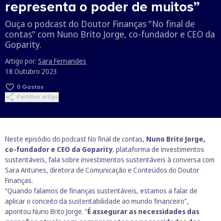
representa o poder de muitos”
Ouça o podcast do Doutor Finanças "No final de
contas" com Nuno Brito Jorge, co-fundador e CEO da
Goparity.
Artigo por:
Sara Fernandes
18 Outubro 2023
0
Gostos
Partilhar artigo
Neste episódio do podcast No final de contas,
Nuno Brito Jorge,
co-fundador e CEO da Goparity
, plataforma de investimentos
sustentáveis, fala sobre investimentos sustentáveis à conversa com
Sara Antunes, diretora de Comunicação e Conteúdos do Doutor
Finanças.
“Quando falamos de finanças sustentáveis, estamos a falar de
aplicar o conceito da sustentabilidade ao
mundo financeiro”,
apontou Nuno Brito Jorge. “
É assegurar as necessidades das