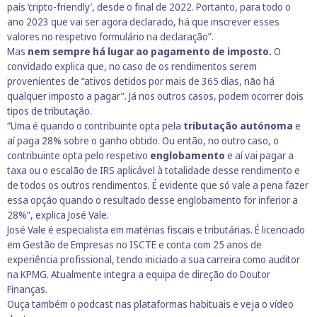
país ‘cripto-friendly’, desde o final de 2022. Portanto, para todo o
ano 2023 que vai ser agora declarado, há que inscrever esses
valores no respetivo formulário na declaração”.
Mas
nem sempre há lugar ao pagamento de imposto.
O
convidado explica que, no caso de os rendimentos serem
provenientes de “ativos detidos por mais de 365 dias, não há
qualquer imposto a pagar”. Já nos outros casos, podem ocorrer dois
tipos de tributação.
“Uma é quando o contribuinte opta pela
tributação autónoma
e
aí paga 28% sobre o ganho obtido. Ou então, no outro caso, o
contribuinte opta pelo respetivo
englobamento
e aí vai pagar a
taxa ou o escalão de IRS aplicável à totalidade desse rendimento e
de todos os outros rendimentos. É evidente que só vale a pena fazer
essa opção quando o resultado desse englobamento for inferior a
28%”, explica José Vale.
José Vale é especialista em matérias fiscais e tributárias. É licenciado
em Gestão de Empresas no ISCTE e conta com 25 anos de
experiência profissional, tendo iniciado a sua carreira como auditor
na KPMG. Atualmente integra a equipa de direção do Doutor
Finanças.
Ouça também o podcast nas plataformas habituais e veja o vídeo