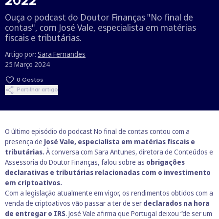
2022”
Ouça o podcast do Doutor Finanças "No final de
contas", com José Vale, especialista em matérias
fiscais e tributárias.
Artigo por:
Sara Fernandes
25 Março 2024
0
Gostos
Partilhar artigo
O último episódio do podcast No final de contas contou com a
presença de
José Vale, especialista em matérias fiscais e
tributárias.
À conversa com Sara Antunes, diretora de Conteúdos e
Assessoria do Doutor Finanças, falou sobre as
obrigações
declarativas e tributárias relacionadas com o investimento
em criptoativos.
Com a legislação atualmente em vigor, os rendimentos obtidos com a
venda de criptoativos vão passar a ter de ser
declarados na hora
de entregar o IRS
. José Vale afirma que Portugal deixou “de ser um