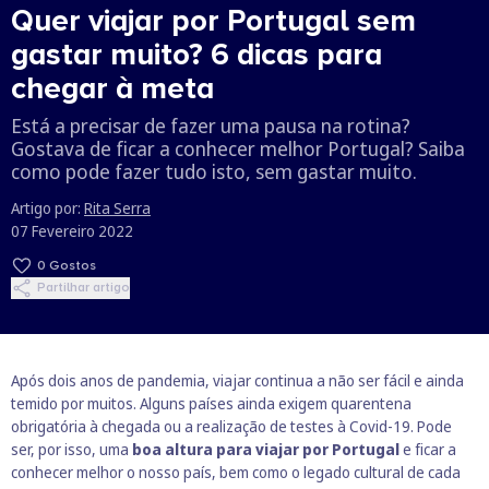
Quer viajar por Portugal sem
gastar muito? 6 dicas para
chegar à meta
Está a precisar de fazer uma pausa na rotina?
Gostava de ficar a conhecer melhor Portugal? Saiba
como pode fazer tudo isto, sem gastar muito.
Artigo por:
Rita Serra
07 Fevereiro 2022
0
Gostos
Partilhar artigo
Após dois anos de pandemia, viajar continua a não ser fácil e ainda
temido por muitos. Alguns países ainda exigem quarentena
obrigatória à chegada ou a realização de testes à Covid-19. Pode
ser, por isso, uma
boa altura para viajar por Portugal
e ficar a
conhecer melhor o nosso país, bem como o legado cultural de cada