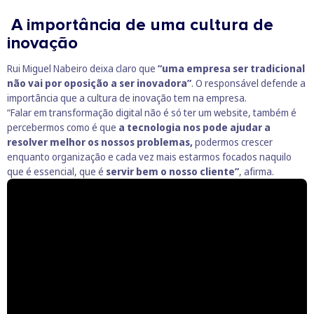
A importância de uma cultura de
inovação
Rui Miguel Nabeiro deixa claro que
“uma empresa ser tradicional
não vai por oposição a ser inovadora”
. O responsável defende a
importância que a cultura de inovação tem na empresa.
“Falar em transformação digital não é só ter um website, também é
percebermos como é que
a tecnologia nos pode ajudar a
resolver melhor os nossos problemas,
podermos crescer
enquanto organização e cada vez mais estarmos focados naquilo
que é essencial, que é
servir bem o nosso cliente”
, afirma.