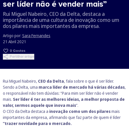
ser líder não é vender mais”
Rui Miguel Nabeiro, CEO da Delta, destaca a
importância de uma cultura de inovação como um
dos pilares mais importantes da empresa.
Artigo por:
Sara Fernandes
21 Abril 2021
0
Gostos
Partilhar artigo
Rui Miguel Nabeiro,
CEO da Delta
, fala sobre o que é ser líder.
Sendo a Delta, uma
marca líder de mercado há várias décadas
,
o responsável não tem dúvidas: “Para mim ser líder não é vender
mais.
Ser líder é ter as melhores ideias, a melhor proposta de
valor, sermos aquele que inova mais
”.
O CEO da Delta destaca a
inovação como um dos pilares
mais
importantes da empresa, afirmando que faz parte de quem é líder
“trazer novidade para o mercado.