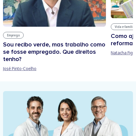
Vida e família
Como aju
Emprego
reforma 
Sou recibo verde, mas trabalho como
se fosse empregado. Que direitos
Natacha Figu
tenho?
José Pinto-Coelho