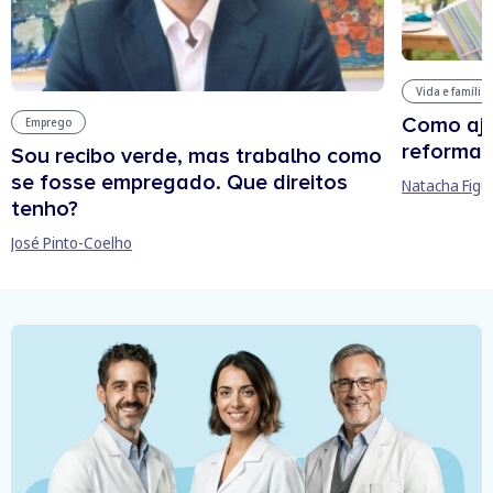
Vida e família
Como aju
Emprego
reforma 
Sou recibo verde, mas trabalho como
se fosse empregado. Que direitos
Natacha Figu
tenho?
José Pinto-Coelho