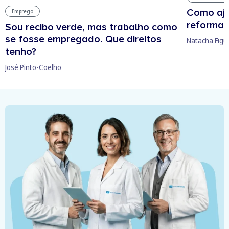
Como aju
Emprego
reforma 
Sou recibo verde, mas trabalho como
se fosse empregado. Que direitos
Natacha Figu
tenho?
José Pinto-Coelho