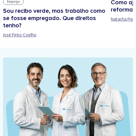
Como aju
Emprego
reforma 
Sou recibo verde, mas trabalho como
se fosse empregado. Que direitos
Natacha Figu
tenho?
José Pinto-Coelho