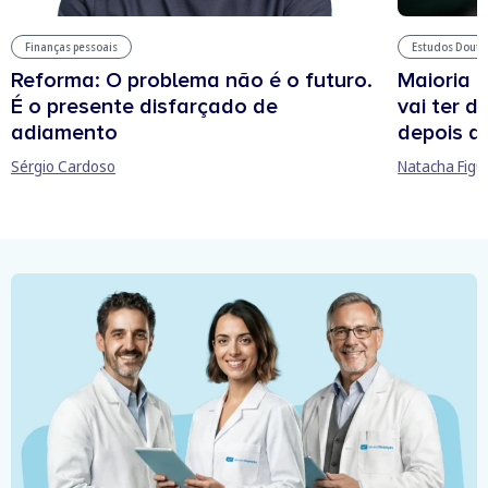
Estudos Douto
Finanças pessoais
Maioria 
Reforma: O problema não é o futuro.
vai ter d
É o presente disfarçado de
depois d
adiamento
Natacha Figu
Sérgio Cardoso