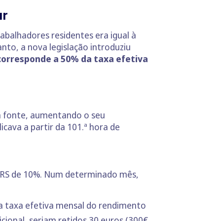
ar
abalhadores residentes era igual à
nto, a nova legislação introduziu
corresponde a 50% da taxa efetiva
a fonte, aumentando o seu
cava a partir da 101.ª hora de
e IRS de 10%. Num determinado mês,
a taxa efetiva mensal do rendimento
cional, seriam retidos 30 euros (300€