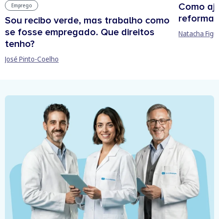
Como aju
Emprego
reforma 
Sou recibo verde, mas trabalho como
se fosse empregado. Que direitos
Natacha Figu
tenho?
José Pinto-Coelho