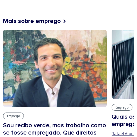
Mais sobre emprego
Emprego
Quais os
Emprego
empregab
Sou recibo verde, mas trabalho como
se fosse empregado. Que direitos
Rafael Afons