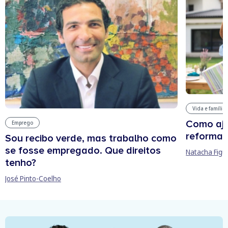
Vida e família
Como aju
Emprego
reforma 
Sou recibo verde, mas trabalho como
se fosse empregado. Que direitos
Natacha Figu
tenho?
José Pinto-Coelho