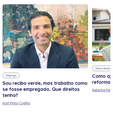
Vida e família
Como aju
Emprego
reforma 
Sou recibo verde, mas trabalho como
se fosse empregado. Que direitos
Natacha Figu
tenho?
José Pinto-Coelho