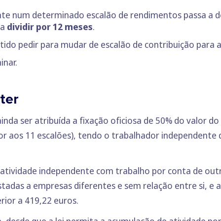
nte num determinado escalão de rendimentos passa a d
 a
dividir por 12 meses
.
ido pedir para mudar de escalão de contribuição para a
inar.
ter
da ser atribuída a fixação oficiosa de 50% do valor do 
rior aos 11 escalões), tendo o trabalhador independent
atividade independente com trabalho por conta de outr
stadas a empresas diferentes e sem relação entre si, e
rior a 419,22 euros.
ce, desde que a lei permita a acumulação de atividade p