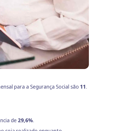
ensal para a Segurança Social são
11
.
ência de
29,6%
.
ho seja realizado enquanto