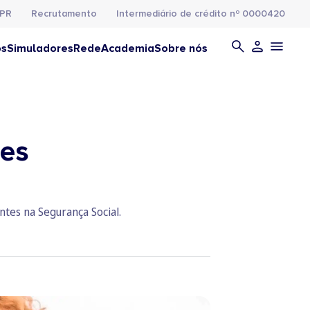
PR
Recrutamento
Intermediário de crédito nº 0000420
os
Simuladores
Rede
Academia
Sobre nós
res
tes na Segurança Social.