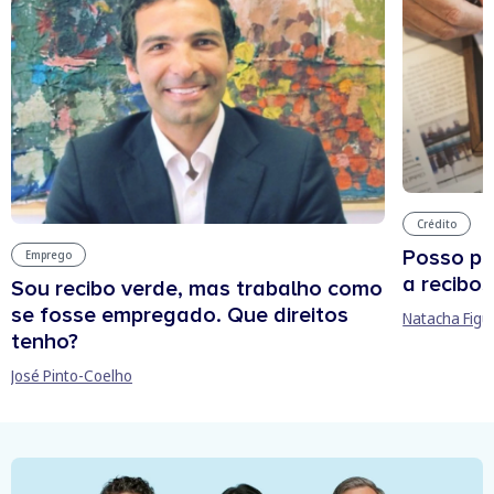
Crédito
Posso pe
Emprego
a recibos
Sou recibo verde, mas trabalho como
se fosse empregado. Que direitos
Natacha Figu
tenho?
José Pinto-Coelho