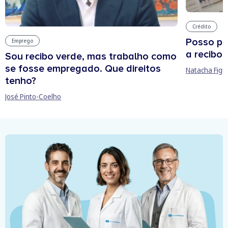
Crédito
Posso pe
Emprego
a recibos
Sou recibo verde, mas trabalho como
se fosse empregado. Que direitos
Natacha Figu
tenho?
José Pinto-Coelho