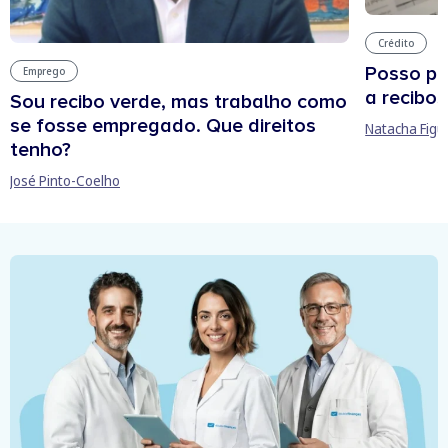
Crédito
Posso pe
Emprego
a recibos
Sou recibo verde, mas trabalho como
se fosse empregado. Que direitos
Natacha Figu
tenho?
José Pinto-Coelho