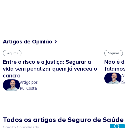
Artigos de Opinião
Seguros
Seguros
Entre o risco e a justiça: Segurar a
Não é de
vida sem penalizar quem já venceu o
falamos,
cancro
Art
Rui
Artigo por:
Rui Costa
Todos os artigos de Seguro de Saúde