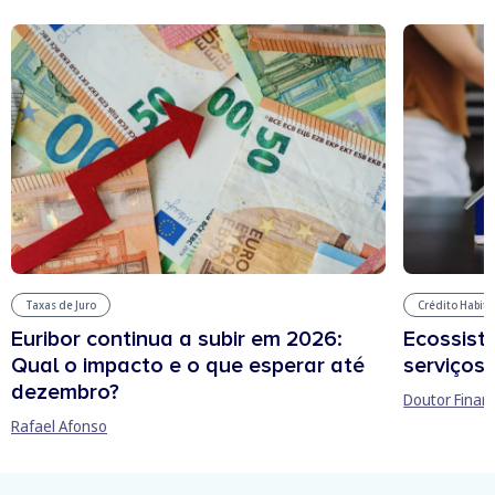
Taxas de Juro
Crédito Habit
Euribor continua a subir em 2026:
Ecossist
Qual o impacto e o que esperar até
serviços 
dezembro?
Doutor Finan
Rafael Afonso