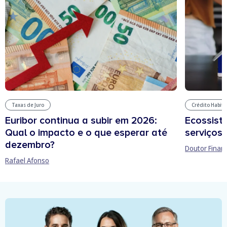
Taxas de Juro
Crédito Habit
Euribor continua a subir em 2026:
Ecossist
Qual o impacto e o que esperar até
serviços 
dezembro?
Doutor Finan
Rafael Afonso