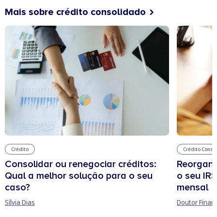
Mais sobre crédito consolidado
Crédito
Crédito Conso
Consolidar ou renegociar créditos:
Reorgani
Qual a melhor solução para o seu
o seu IR
caso?
mensal
Sílvia Dias
Doutor Finan