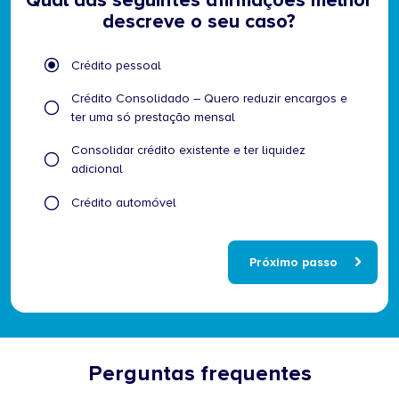
Qual das seguintes afirmações melhor
descreve o seu caso?
Qual
Crédito pessoal
das
seguintes
Crédito Consolidado – Quero reduzir encargos e
afirmações
ter uma só prestação mensal
melhor
Consolidar crédito existente e ter liquidez
descreve
adicional
o
seu
Crédito automóvel
caso?
Próximo passo
Perguntas frequentes