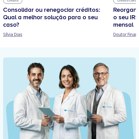
Crédito
Crédito Conso
Consolidar ou renegociar créditos:
Reorgani
Qual a melhor solução para o seu
o seu IR
caso?
mensal
Sílvia Dias
Doutor Finan