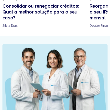
Consolidar ou renegociar créditos:
Reorgani
Qual a melhor solução para o seu
o seu IR
caso?
mensal
Sílvia Dias
Doutor Finan