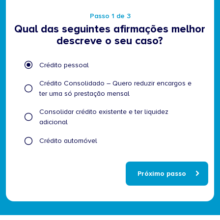
Passo 1 de 3
Qual das seguintes afirmações melhor
descreve o seu caso?
Qual
Crédito pessoal
das
seguintes
Crédito Consolidado – Quero reduzir encargos e
afirmações
ter uma só prestação mensal
melhor
Consolidar crédito existente e ter liquidez
descreve
adicional
o
seu
Crédito automóvel
caso?
Próximo passo