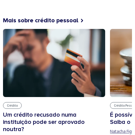
Mais sobre crédito pessoal
Crédito
Crédito Pessoa
Um crédito recusado numa
É possíve
instituição pode ser aprovado
Saiba o 
noutra?
Natacha Figu