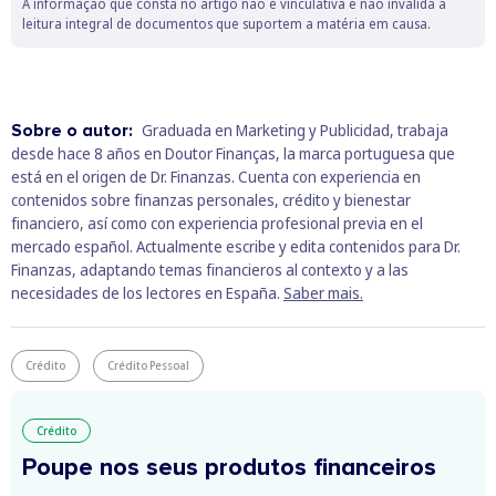
por si. O principal objetivo é garantir que faz a melhor escolha
A informação que consta no artigo não é vinculativa e não invalida a
leitura integral de documentos que suportem a matéria em causa.
possível, sempre com acompanhamento dedicado e
transparência total.
Sobre o autor:
Graduada en Marketing y Publicidad, trabaja
desde hace 8 años en Doutor Finanças, la marca portuguesa que
está en el origen de Dr. Finanzas. Cuenta con experiencia en
contenidos sobre finanzas personales, crédito y bienestar
financiero, así como con experiencia profesional previa en el
mercado español. Actualmente escribe y edita contenidos para Dr.
Finanzas, adaptando temas financieros al contexto y a las
necesidades de los lectores en España.
Saber mais.
Crédito
Crédito Pessoal
Crédito
Poupe nos seus produtos financeiros