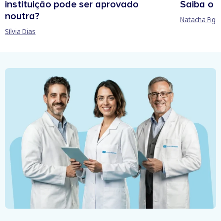
instituição pode ser aprovado
Saiba o 
noutra?
Natacha Figu
Sílvia Dias