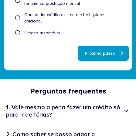
afirmações
ter uma só prestação mensal
melhor
Consolidar crédito existente e ter liquidez
descreve
adicional
o
seu
Crédito automóvel
caso?
Próximo passo
Perguntas frequentes
1. Vale mesmo a pena fazer um crédito só
para ir de férias?
Sim, desde que a prestação esteja ajustada ao seu orçamento e não
comprometa o seu bem-estar financeiro. O crédito pessoal permite
2. Como saber se posso pagar a