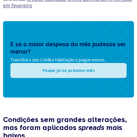
em fevereiro
E se a maior despesa do mês pudesse ser
menor?
Transfira o seu Crédito Habitação e pague menos.
Poupe já no próximo mês
Condições sem grandes alterações,
mas foram aplicados
spreads
mais
baixos