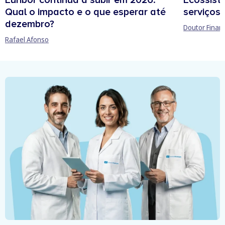
Euribor continua a subir em 2026:
Ecossist
Qual o impacto e o que esperar até
serviços 
dezembro?
Doutor Finan
Rafael Afonso