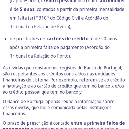
(capital+juros),
crédito pessoal
ou crédito
automóvel
é de
5 anos
, contados a partir da primeira mensalidade
em falta (art.º 310.º do Código Civil e Acórdão do
Tribunal da Relação de Évora);
de prestações de
cartões de crédito
, é de 20 anos
após a primeira falta de pagamento (Acórdão do
Tribunal da Relação do Porto).
As dívidas que constam nos registos do Banco de Portugal,
são respeitantes aos créditos contraídos nas entidades
financeiras do sistema. Por exemplo, referem-se ao crédito
à habitação e ao cartão de crédito que tem no banco x e/ou
ao crédito pessoal que tem no banco y.
O Banco de Portugal apenas reúne a informação sobre
essas dívidas, que lhe é comunicada pelas instituições
financeiras.
O prazo de prescrição é contado entre a primeira
falta de
pagamento
e a data em que o credor perde o direito a