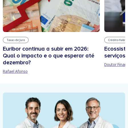
Taxas de Juro
Crédito Habit
Euribor continua a subir em 2026:
Ecossist
Qual o impacto e o que esperar até
serviços 
dezembro?
Doutor Finan
Rafael Afonso