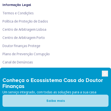
Informação Legal
Termos e Condições
Política de Proteção de Dados
Centro de Arbitragem Lisboa
Centro de Arbitragem Porto
Doutor Finanças Protege
Plano de Prevenção Corrupção
Canal de Denúncias
Livro de Reclamações
Conheça o Ecossistema Casa do Doutor
Finanças
Um serviço integrado, com todas as soluções para a sua casa
Doutor Finanças, Lda
©
2026
Saiba mais