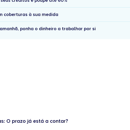
 seus créditos e poupe até 60%
om coberturas à sua medida
amanhã, ponha o dinheiro a trabalhar por si
as: O prazo já está a contar?