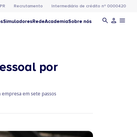
PR
Recrutamento
Intermediário de crédito nº 0000420
os
Simuladores
Rede
Academia
Sobre nós
essoal por
ua empresa em sete passos