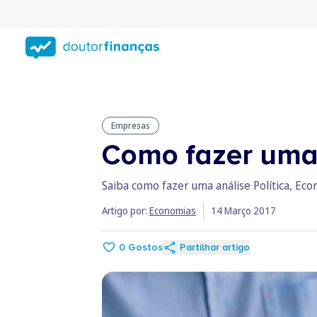
Saltar
para
conteúdo
principal
Empresas
Como fazer uma
Saiba como fazer uma análise Política, Eco
Artigo por:
Economias
14 Março 2017
0
Gostos
Partilhar artigo