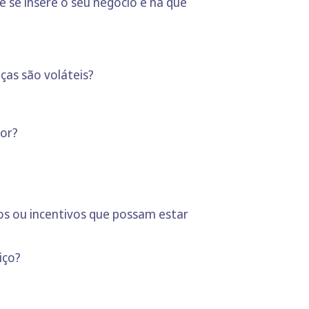
e se insere o seu negócio e na que
ças são voláteis?
gor?
tos ou incentivos que possam estar
iço?