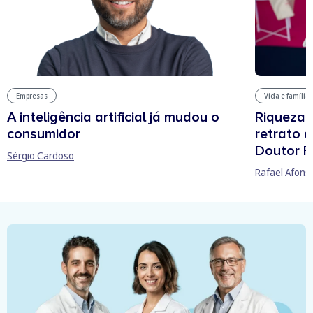
Vida e família
Empresas
Riqueza, 
A inteligência artificial já mudou o
retrato 
consumidor
Doutor F
Sérgio Cardoso
Rafael Afons