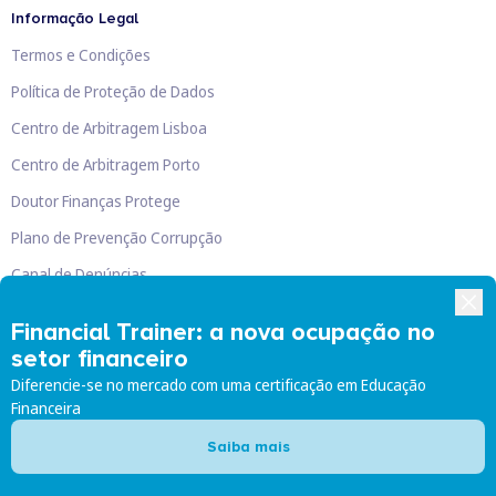
Informação Legal
Termos e Condições
Política de Proteção de Dados
Centro de Arbitragem Lisboa
Centro de Arbitragem Porto
Doutor Finanças Protege
Plano de Prevenção Corrupção
Canal de Denúncias
Livro de Reclamações
Financial Trainer: a nova ocupação no
setor financeiro
Diferencie-se no mercado com uma certificação em Educação
Financeira
Doutor Finanças, Lda
©
2026
Saiba mais