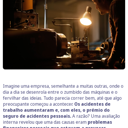
Imagine uma empresa, semelhante a muitas outras, onde o
dia a dia se desenrola entre o zumbido das máquinas e o
fervilhar das ideias. Tudo parecia correr bem, até que algo
preocupante começou a acontecer.
Os acidentes de
trabalho aumentaram e, com eles, o prémio do
seguro de acidentes pessoais.
A razão? Uma avaliação
interna revelou que uma das causas eram
problemas
financeiros pessoais que estavam a provocar