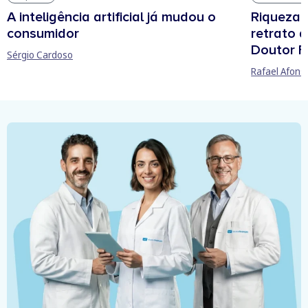
Riqueza, 
A inteligência artificial já mudou o
retrato 
consumidor
Doutor F
Sérgio Cardoso
Rafael Afons