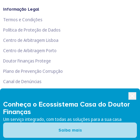
Informação Legal
Termos e Condições
Política de Proteção de Dados
Centro de Arbitragem Lisboa
Centro de Arbitragem Porto
Doutor Finanças Protege
Plano de Prevenção Corrupção
Canal de Denúncias
Livro de Reclamações
Conheça o Ecossistema Casa do Doutor
Finanças
Um serviço integrado, com todas as soluções para a sua casa
Doutor Finanças, Lda
©
2026
Saiba mais