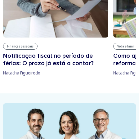
Finanças pessoais
Vida e família
Notificação fiscal no período de
Como aju
férias: O prazo já está a contar?
reforma 
Natacha Figueiredo
Natacha Figu