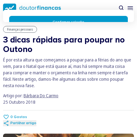
Saltar
possível enquanto utilizador do portal Doutor Finanças e
para
personalizar conteúdos e anúncios.
Saiba mais sobre as
conteúdo
funcionalidades dos cookies
aqui
.
principal
Respeitamos a sua privacidade e estamos comprometidos com
Confirmar seleção
a transparência no uso de cookies no nosso website. Não
Finanças pessoais
Rejeitar cookies
recolhemos, processamos ou armazenamos quaisquer dados
3 dicas rápidas para poupar no
pessoais através de cookies durante a navegação normal no
Outono
nosso website.
Os cookies utilizados no nosso website são limitados a cookies
É por esta altura que começamos a poupar para a férias do ano que
essenciais e funcionais que melhoram o desempenho do site e
vem, para o Natal que está quase aí, mas há sempre muita coisa
a experiência do utilizador. Estes cookies não contêm
para comprar e manter o orçamento na linha nem sempre é tarefa
informações pessoalmente identificáveis e não rastreiam a
fácil. Neste artigo, damos-lhe algumas dicas sobre como poupar
sua atividade fora do nosso site. Conheça a nossa
Política de
nesta nova fase.
Privacidade
O business.safety.google usa cookies da Google para oferecer
Artigo por:
Bárbara Do Carmo
os respetivos serviços, melhorar a qualidade destes e analisar
25 Outubro 2018
o tráfego.
Saiba mais.
Cookies estritamente necessários
Sempre ativos
0
Gostos
Cookies para 
Cookies para estatística
Partilhar artigo
Cookies para
Cookies para marketing e personalização