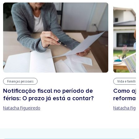
Finanças pessoais
Vida e família
Notificação fiscal no período de
Como aju
férias: O prazo já está a contar?
reforma 
Natacha Figueiredo
Natacha Figu