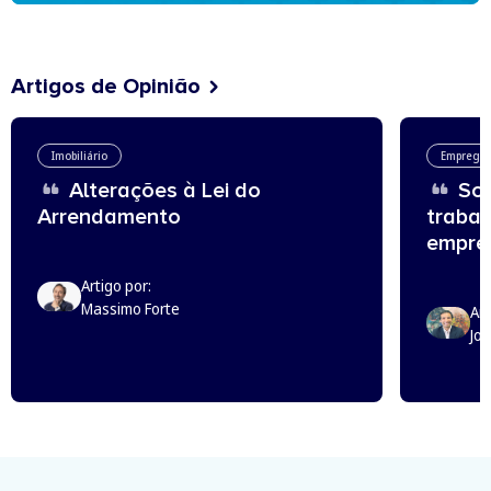
Artigos de Opinião
Imobiliário
Emprego
Alterações à Lei do
Sou
Arrendamento
trabal
empreg
Artigo por:
Massimo Forte
Art
Jo